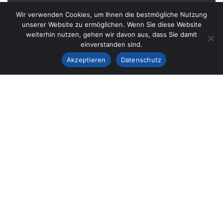
Wir verwenden Cookies, um Ihnen die bestmögliche Nutzung
B
e
r
e
i
t
f
ü
r
I
h
r
unserer Website zu ermöglichen. Wenn Sie diese Website
weiterhin nutzen, gehen wir davon aus, dass Sie damit
n
ä
c
h
s
t
e
s
P
r
o
j
e
k
t
?
einverstanden sind.
Akzeptieren
Datenschutz
Ob Innenausbau, Trockenbau, Renovierung,
Sanierung oder Bodenverlegung – GIMI
Innenausbau ist Ihr zuverlässiger Partner in
Stuttgart, Winnenden und Umgebung.
Kontaktieren Sie uns jetzt für eine unverbindliche
Beratung zu Ihrem Projekt.
ANGEBOT ANFORDERN