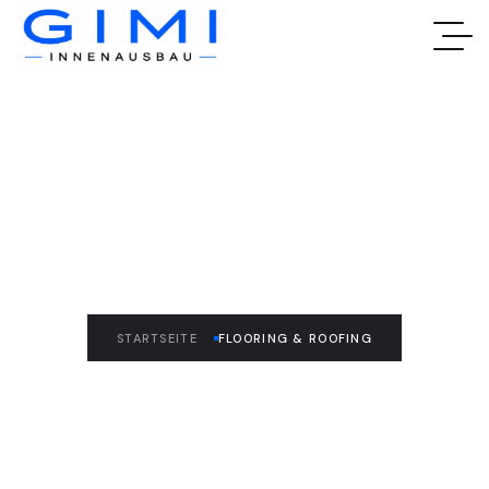
READ THE ARTICLE
Flooring & Roofing
STARTSEITE
FLOORING & ROOFING